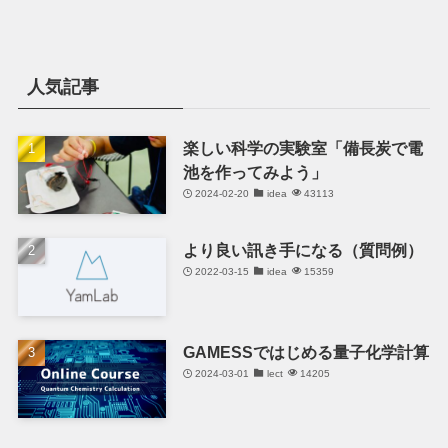
人気記事
楽しい科学の実験室「備長炭で電
池を作ってみよう」
2024-02-20
idea
43113
より良い訊き手になる（質問例）
2022-03-15
idea
15359
GAMESSではじめる量子化学計算
2024-03-01
lect
14205